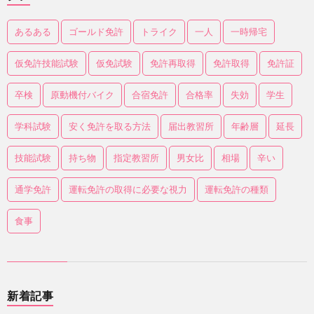
あるある
ゴールド免許
トライク
一人
一時帰宅
仮免許技能試験
仮免試験
免許再取得
免許取得
免許証
卒検
原動機付バイク
合宿免許
合格率
失効
学生
学科試験
安く免許を取る方法
届出教習所
年齢層
延長
技能試験
持ち物
指定教習所
男女比
相場
辛い
通学免許
運転免許の取得に必要な視力
運転免許の種類
食事
新着記事