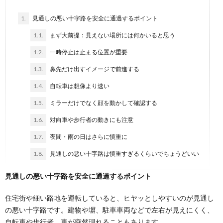
1.
見通しの悪い十字路を安全に通過するポイント
1.1.
まず大前提：見えない場所には何かいると思う
1.2.
一時停止は止まる位置が重要
1.3.
鼻先だけ出すイメージで前進する
1.4.
自転車は想像より速い
1.5.
ミラーだけでなく顔を動かして確認する
1.6.
対向車や歩行者の動きにも注意
1.7.
夜間・雨の日はさらに慎重に
1.8.
見通しの悪い十字路は慎重すぎるくらいでちょうどいい
見通しの悪い十字路を安全に通過するポイント
住宅街や細い路地を運転していると、ヒヤッとしやすいのが見通し
の悪い十字路です。建物や塀、駐車車両などで左右が見えにくく、
自転車や歩行者、車が突然現れることもあります。