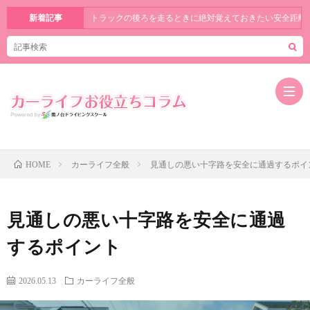
新着記事
トラックの後ろを走るときに絶対覚えておきたい安全距離
カーライフ全般
見通しの悪い十字路を安全に通過するポイ
HOME
お知ら
せ
カーラ
見通しの悪い十字路を安全に通過
するポイント
イフ全
運転免
般
許豆知
その他
2026.05.13
カーライフ全般