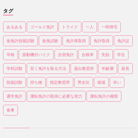
タグ
あるある
ゴールド免許
トライク
一人
一時帰宅
仮免許技能試験
仮免試験
免許再取得
免許取得
免許証
卒検
原動機付バイク
合宿免許
合格率
失効
学生
学科試験
安く免許を取る方法
届出教習所
年齢層
延長
技能試験
持ち物
指定教習所
男女比
相場
辛い
通学免許
運転免許の取得に必要な視力
運転免許の種類
食事