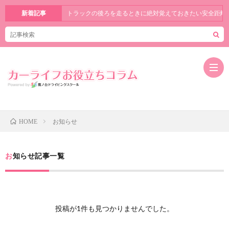
新着記事
トラックの後ろを走るときに絶対覚えておきたい安全距離
お知らせ
HOME
お知ら
せ
カーラ
お知らせ記事一覧
イフ全
運転免
般
許豆知
その他
投稿が1件も見つかりませんでした。