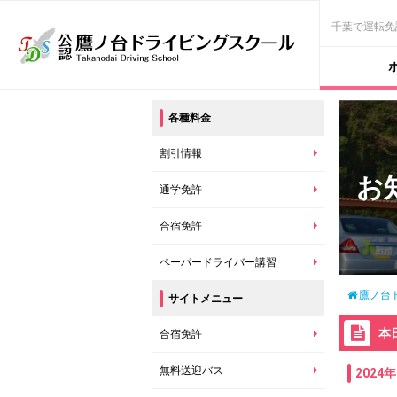
千葉で運転免
各種料金
割引情報
お
通学免許
合宿免許
ペーパードライバー講習
鷹ノ台
サイトメニュー
本
合宿免許
無料送迎バス
2024