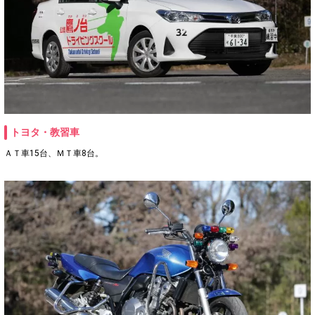
トヨタ・教習車
ＡＴ車15台、ＭＴ車8台。