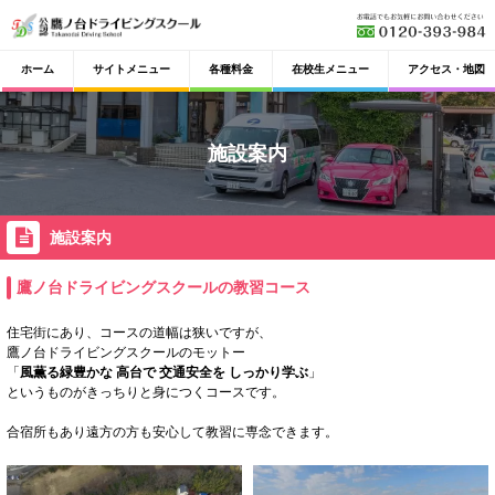
ホーム
サイトメニュー
各種料金
在校生メニュー
アクセス・地図
施設案内
施設案内
鷹ノ台ドライビングスクールの教習コース
住宅街にあり、コースの道幅は狭いですが、
鷹ノ台ドライビングスクールのモットー
「
風薫る緑豊かな 高台で 交通安全を しっかり学ぶ
」
というものがきっちりと身につくコースです。
合宿所もあり遠方の方も安心して教習に専念できます。